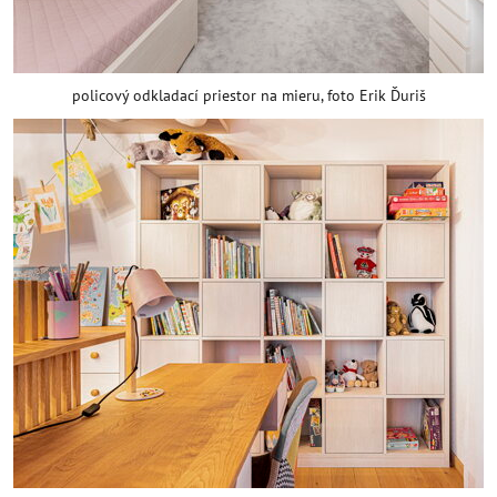
policový odkladací priestor na mieru, foto Erik Ďuriš