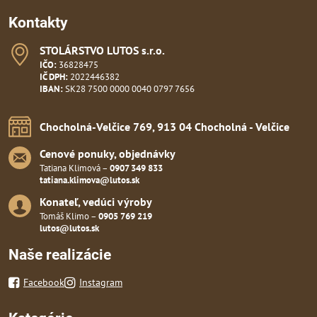
Kontakty
STOLÁRSTVO LUTOS s​.r​.o​.
IČO:
36828475
IČ DPH:
2022446382
IBAN:
SK28 7500 0000 0040 0797 7656
Chocholná-Velčice 769, 913 04 Chocholná - Velčice
Cenové ponuky, objednávky
Tatiana Klimová –
0907 349 833
tatiana.klimova@lutos.sk
Konateľ, vedúci výroby
Tomáš Klimo –
0905 769 219
lutos@lutos.sk
Naše realizácie
Facebook
Instagram