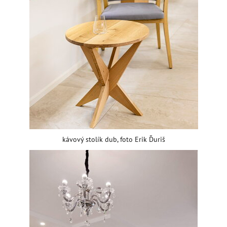
kávový stolík dub, foto Erik Ďuriš