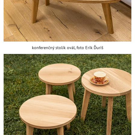
konferenčný stolík ovál, foto Erik Ďuriš