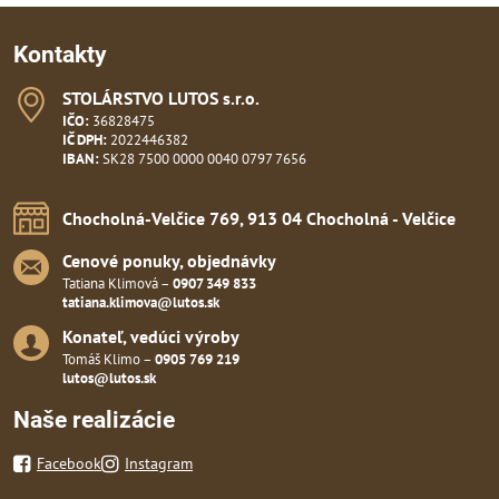
Kontakty
STOLÁRSTVO LUTOS s​.r​.o​.
IČO:
36828475
IČ DPH:
2022446382
IBAN:
SK28 7500 0000 0040 0797 7656
Chocholná-Velčice 769, 913 04 Chocholná - Velčice
Cenové ponuky, objednávky
Tatiana Klimová –
0907 349 833
tatiana.klimova@lutos.sk
Konateľ, vedúci výroby
Tomáš Klimo –
0905 769 219
lutos@lutos.sk
Naše realizácie
Facebook
Instagram