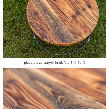
plát stola zo starých hrád, foto Erik Ďuriš