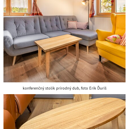
konferenčný stolík prírodný dub, foto Erik Ďuriš