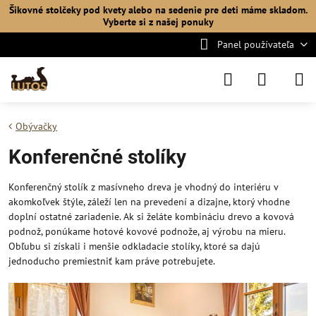
Šikovné stolčeky pod kvety alebo na sedenie pre deti máme skladom.
Vyberte si
z našej ponuky
Panel používateľa
Obývačky
Konferenčné stolíky
Konferenčný stolík z masívneho dreva je vhodný do interiéru v
akomkoľvek štýle, záleží len na prevedení a dizajne, ktorý vhodne
doplní ostatné zariadenie. Ak si želáte kombináciu drevo a kovová
podnož, ponúkame hotové kovové podnože, aj výrobu na mieru.
Obľubu si získali i menšie odkladacie stolíky, ktoré sa dajú
jednoducho premiestniť kam práve potrebujete.