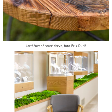
kartáčované staré drevo, foto Erik Ďuriš