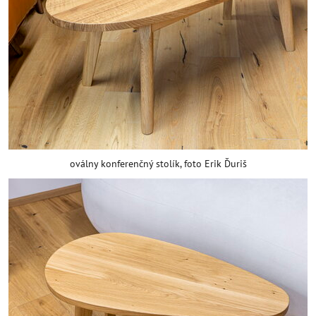
oválny konferenčný stolík, foto Erik Ďuriš