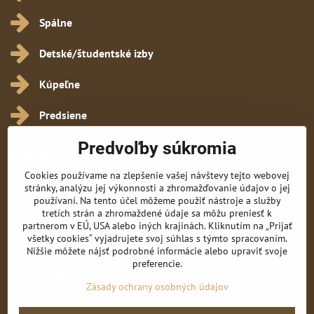
Spálne
Detské/študentské izby
Kúpeľne
Predsiene
Predvoľby súkromia
Všetko k nákupu
Cookies používame na zlepšenie vašej návštevy tejto webovej
Obchodné podmienky
stránky, analýzu jej výkonnosti a zhromažďovanie údajov o jej
používaní. Na tento účel môžeme použiť nástroje a služby
tretích strán a zhromaždené údaje sa môžu preniesť k
Reklamačné podmienky
partnerom v EÚ, USA alebo iných krajinách. Kliknutím na „Prijať
všetky cookies“ vyjadrujete svoj súhlas s týmto spracovaním.
Ochrana OÚ
Nižšie môžete nájsť podrobné informácie alebo upraviť svoje
preferencie.
GDPR
Zásady ochrany osobných údajov