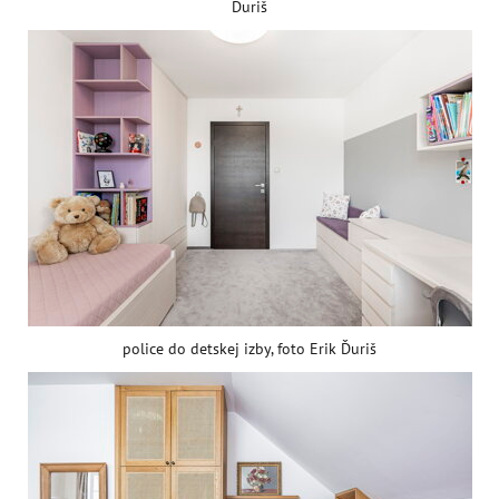
Ďuriš
police do detskej izby, foto Erik Ďuriš