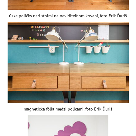
úzke poličky nad stolmi na neviditeľnom kovaní, foto Erik Ďuriš
magnetická fólia medzi policami, foto Erik Ďuriš