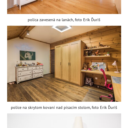
polica zavesená na lanách, foto Erik Ďuriš
police na skrytom kovaní nad písacím stolom, foto Erik Ďuriš