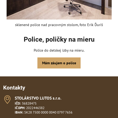
sklenené police nad pracovným stolom, foto Erik Ďuriš
Police, poličky na mieru
Police do detskej izby na mieru.
Mám záujem o police
Kontakty
STOLÁRSTVO LUTOS s​.r​.o​.
IČO:
36828475
IČ DPH:
2022446382
IBAN:
SK28 7500 0000 0040 0797 7656