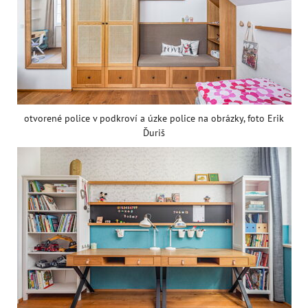
otvorené police v podkroví a úzke police na obrázky, foto Erik
Ďuriš