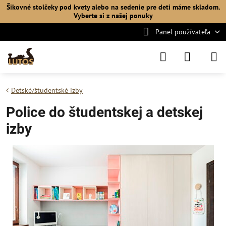
Šikovné stolčeky pod kvety alebo na sedenie pre deti máme skladom.
Vyberte si
z našej ponuky
Panel používateľa
Detské/študentské izby
Police do študentskej a detskej
izby