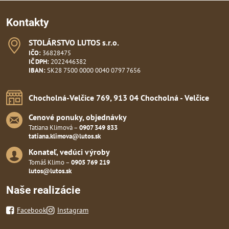
Kontakty
STOLÁRSTVO LUTOS s​.r​.o​.
IČO:
36828475
IČ DPH:
2022446382
IBAN:
SK28 7500 0000 0040 0797 7656
Chocholná-Velčice 769, 913 04 Chocholná - Velčice
Cenové ponuky, objednávky
Tatiana Klimová –
0907 349 833
tatiana.klimova@lutos.sk
Konateľ, vedúci výroby
Tomáš Klimo –
0905 769 219
lutos@lutos.sk
Naše realizácie
Facebook
Instagram