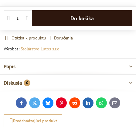
Do košíka
Otázka k produktu
Doručenia
Výrobca:
Stolárstvo Lutos s.r.o.
Popis
Diskusia
0
Facebook
Twitter
Bluesky
Pinterest
Reddit
LinkedIn
WhatsApp
E-
mail
Predchádzajúci produkt