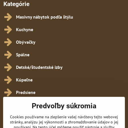
Kategórie
Masívny nábytok podľa štýlu
Kuchyne
Obývačky
Spálne
Detské/študentské izby
Kúpeľne
Predsiene
Predvoľby súkromia
Všetko k nákupu
Cookies používame na zlepšenie vašej návštevy tejto webovej
Obchodné podmienky
stránky, analýzu jej výkonnosti a zhromažďovanie údajov o jej
používaní. Na tento účel môžeme použiť nástroje a služby