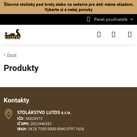
Šikovné stolčeky pod kvety alebo na sedenie pre deti máme skladom.
Vyberte si
z našej ponuky
Panel používateľa
Úvod
Produkty
Kontakty
STOLÁRSTVO LUTOS s​.r​.o​.
IČO:
36828475
IČ DPH:
2022446382
IBAN:
SK28 7500 0000 0040 0797 7656