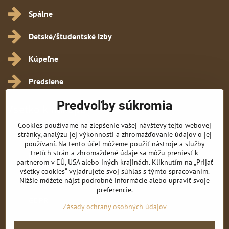
Spálne
Detské/študentské izby
Kúpeľne
Predsiene
Predvoľby súkromia
Všetko k nákupu
Cookies používame na zlepšenie vašej návštevy tejto webovej
Obchodné podmienky
stránky, analýzu jej výkonnosti a zhromažďovanie údajov o jej
používaní. Na tento účel môžeme použiť nástroje a služby
tretích strán a zhromaždené údaje sa môžu preniesť k
Reklamačné podmienky
partnerom v EÚ, USA alebo iných krajinách. Kliknutím na „Prijať
všetky cookies“ vyjadrujete svoj súhlas s týmto spracovaním.
Ochrana OÚ
Nižšie môžete nájsť podrobné informácie alebo upraviť svoje
preferencie.
GDPR
Zásady ochrany osobných údajov